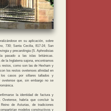
eralizándose en su aplicación, sobre
ono, 730; Santa Cecilia, 817-24; San
ingia y precarolingia (S. Aphrodisias
a pasado a las islas británicas.
a de la Inglaterra sajona, encontramos
stos restos, como son las de Hexham y
 con los restos ovetenses afinidad en
 los casos por sillares tallados y
ar ovetense que, sin embargo no se
 románica.
nfirmarse la identidad de factura y
 Ovetense, habría que concluir la
 Reino de Asturias, de tradiciones
 compartirían modelos constructivos y