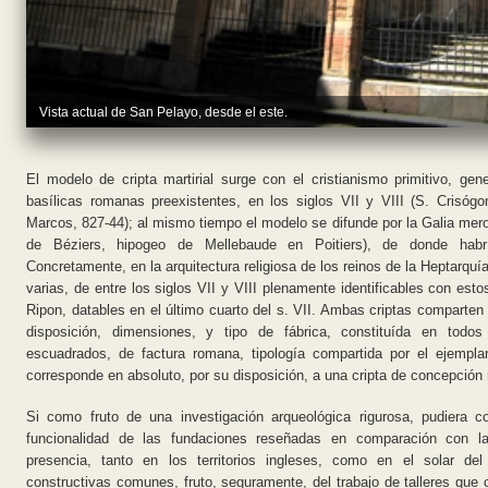
Vista actual de San Pelayo, desde el este.
El modelo de cripta martirial surge con el cristianismo primitivo, gen
basílicas romanas preexistentes, en los siglos VII y VIII (S. Crisóg
Marcos, 827-44); al mismo tiempo el modelo se difunde por la Galia merov
de Béziers, hipogeo de Mellebaude en Poitiers), de donde habrí
Concretamente, en la arquitectura religiosa de los reinos de la Heptarquí
varias, de entre los siglos VII y VIII plenamente identificables con e
Ripon, datables en el último cuarto del s. VII. Ambas criptas comparten
disposición, dimensiones, y tipo de fábrica, constituída en todos
escuadrados, de factura romana, tipología compartida por el ejempl
corresponde en absoluto, por su disposición, a una cripta de concepción
Si como fruto de una investigación arqueológica rigurosa, pudiera co
funcionalidad de las fundaciones reseñadas en comparación con la
presencia, tanto en los territorios ingleses, como en el solar del
constructivas comunes, fruto, seguramente, del trabajo de talleres que