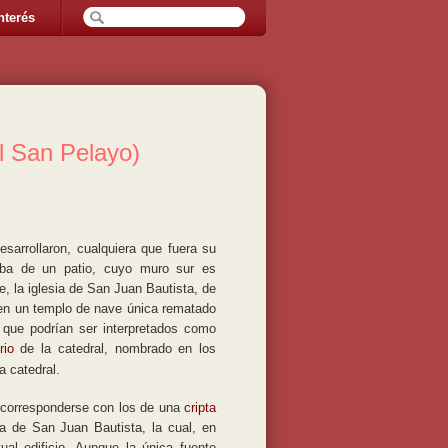
nterés
l San Pelayo)
sarrollaron, cualquiera que fuera su
taba de un patio, cuyo muro sur es
, la iglesia de San Juan Bautista, de
 en un templo de nave única rematado
s que podrían ser interpretados como
rio
de la catedral, nombrado en los
a catedral.
 corresponderse con los de una
cripta
tiva de San Juan Bautista, la cual, en
al edificio. Aunque la única fuente