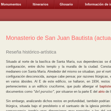
Monumentos
Itinerarios
Glosario
Información de i
Monasterio de San Juan Bautista (actua
Reseña histórico-artística
Situado al norte de la basílica de Santa María, sus dependencias se de
configuración, entre dicho templo y la muralla de la ciudad. Cons
medianero con Santa María. Alrededor del mismo se situaban, por el norte
configuración desconocida, aunque cabe pensar, por razones litúrgicas,
en varios ábsides. Al E de este edificio, se hallaron, en 1934, resto
pertenecientes a un edificio cruciforme, que pudo albergar el
baptiste
"del paraíso"
documentos como
, por situarse en la parte E del
atrio
de l
Sin embargo, analizando dichos restos en profundidad, también podrían
litúrgica, situada bajo el presbiterio o el santuario de la iglesia primi
consecuencia, tendría unas dimensiones muy parecidas a las del actu