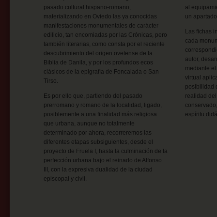
pasado cultural hispano-romano,
al equipamie
materializando en Oviedo las ya conocidas
un apartado 
manifestaciones monumentales de carácter
Las fichas i
edilicio, tan encomiadas por las Crónicas, pero
cada monume
también literarias, como consta por el reciente
correspondi
descubrimiento del origen ovetense de la
autor, desa
Biblia de Danila, y por los profundos ecos
mediante el
clásicos de la epigrafía de Foncalada o San
virtual apli
Tirso.
posibilidad 
Es por ello que, partiendo del pasado
realidad del
prerromano y romano de la localidad, ligado,
conservado, 
posiblemente a una finalidad más religiosa
espíritu did
que urbana, aunque no totalmente
determinado por ahora, recorreremos las
diferentes etapas subsiguientes, desde el
proyecto de Fruela I, hasta la culminación de la
perfección urbana bajo el reinado de Alfonso
III, con la expresiva dualidad de la ciudad
episcopal y civil.