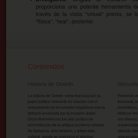
proporciona una potente herramienta d
través de la visita "virtual" previa, se 
"física", "real", posterior.
Contenidos
Historia de Oviedo
Monume
La historia de Oviedo viene marcada por su
Partiendo de
papel político relevante en relación con el
funcional, c
renacimiento de los estados hispánicos tras la
monásticos,
debacle producida por la invasión árabe.
edificios mo
Dicho fenómeno no fue sólo político de
uso diverso, 
reconstitución de la antigua provincia romana
residencial
de Gallaecia, sino también, y sobre todo,
además aten
cultural, donde se reivindicó el glorioso
relacionado